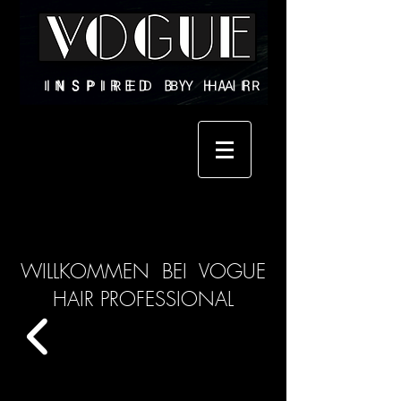
I N S P I R E D B Y H A I R
WILLKOMMEN BEI VOGUE
HAIR PROFESSIONAL