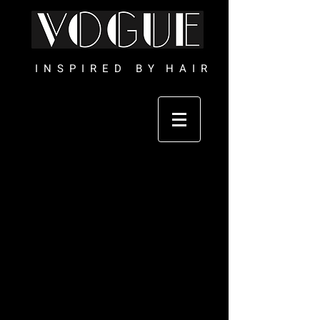
I N S P I R E D B Y H A I R